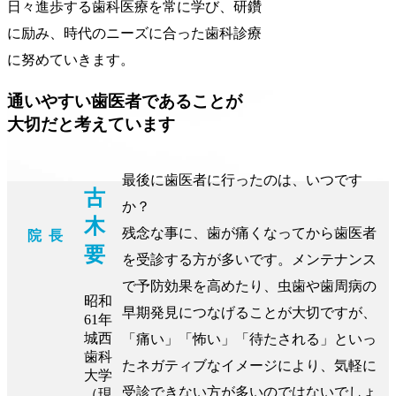
日々進歩する歯科医療を常に学び、研鑽
に励み、時代のニーズに合った歯科診療
に努めていきます。
通いやすい歯医者であることが
大切だと考えています
最後に歯医者に行ったのは、いつです
古
か？
木
残念な事に、歯が痛くなってから歯医者
院 長
要
を受診する方が多いです。メンテナンス
で予防効果を高めたり、虫歯や歯周病の
昭和
早期発見につなげることが大切ですが、
61年
城西
「痛い」「怖い」「待たされる」といっ
歯科
たネガティブなイメージにより、気軽に
大学
受診できない方が多いのではないでしょ
（現